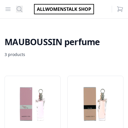
Open menu
Search
ALLWOMENSTALK SHOP
items
MAUBOUSSIN perfume
3 products
Products